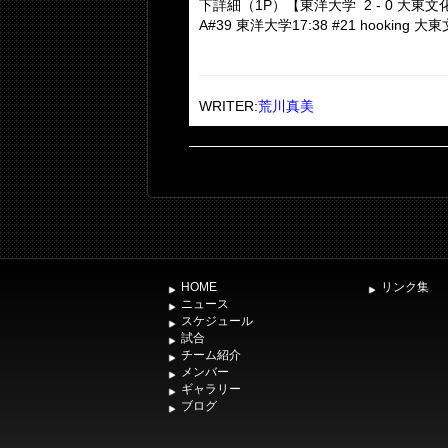
下詳細（1P）【東洋大学 2 - 0 大東文化
A#39 東洋大学17:38 #21 hooking 大東
WRITER:
荒川真美
HOME
リンク集
ニュース
スケジュール
試合
チーム紹介
メンバー
ギャラリー
ブログ