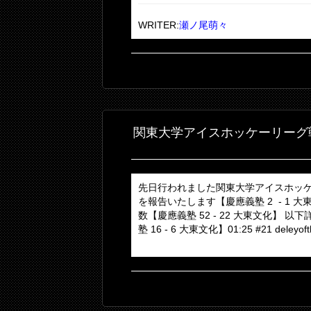
WRITER:
瀬ノ尾萌々
関東大学アイスホッケーリーグ
先日行われました関東大学アイスホッケ
を報告いたします【慶應義塾 2 - 1
数【慶應義塾 52 - 22 大東文化】 以
塾 16 - 6 大東文化】01:25 #21 deleyoft