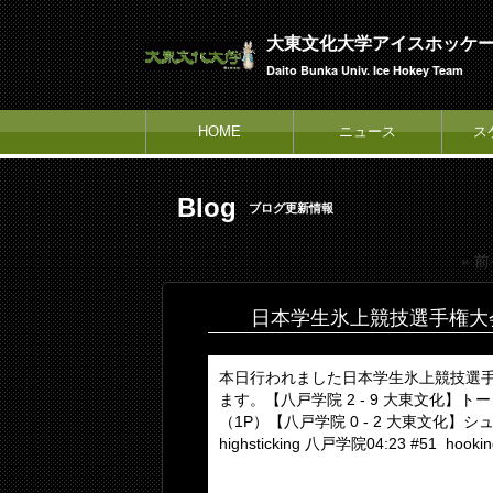
大東文化大学アイスホッケ
Daito Bunka Univ. Ice Hokey Team
HOME
ニュース
ス
Blog
ブログ更新情報
« 
日本学生氷上競技選手権大
本日行われました日本学生氷上競技選手
ます。【八戸学院 2 - 9 大東文化】トー
（1P）【八戸学院 0 - 2 大東文化】シュー
highsticking 八戸学院04:23 #51 hook