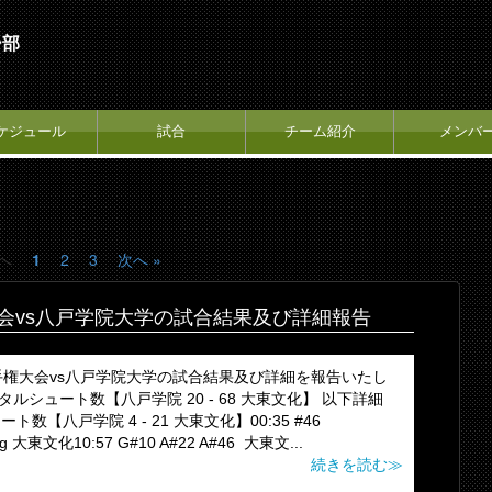
ー部
ケジュール
試合
チーム紹介
メンバ
前へ
1
2
3
次へ »
会vs八戸学院大学の試合結果及び詳細報告
権大会vs八戸学院大学の試合結果及び詳細を報告いたし
タルシュート数【八戸学院 20 - 68 大東文化】 以下詳細
ト数【八戸学院 4 - 21 大東文化】00:35 #46
ing 大東文化10:57 G#10 A#22 A#46 大東文...
続きを読む≫