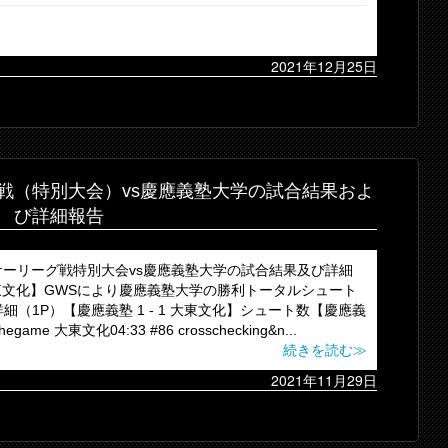
2021年12月25日
戦（特別大会）vs慶應義塾大学の試合結果およ
び詳細報告
ーリーグ戦特別大会vs慶應義塾大学の試合結果及び詳細
 大東文化】GWSにより慶應義塾大学の勝利トータルシュート
下詳細（1P）【慶應義塾 1 - 1 大東文化】シュート数【慶應義
hegame 大東文化04:33 #86 crosschecking&n...
続きを読む≫
2021年11月29日